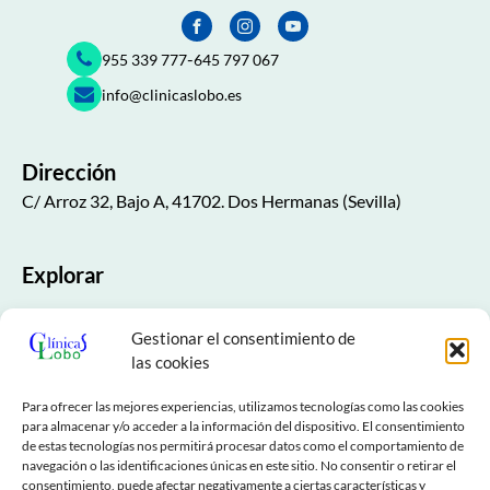
-
955 339 777
645 797 067
info@clinicaslobo.es
Dirección
C/ Arroz 32, Bajo A, 41702. Dos Hermanas (Sevilla)
Explorar
Inicio
Gestionar el consentimiento de
Nuestra Clínica
las cookies
Especialidades
Para ofrecer las mejores experiencias, utilizamos tecnologías como las cookies
para almacenar y/o acceder a la información del dispositivo. El consentimiento
de estas tecnologías nos permitirá procesar datos como el comportamiento de
NESA
navegación o las identificaciones únicas en este sitio. No consentir o retirar el
consentimiento, puede afectar negativamente a ciertas características y