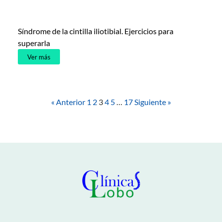
Síndrome de la cintilla iliotibial. Ejercicios para
superarla
Ver más
« Anterior
1
2
3
4
5
…
17
Siguiente »