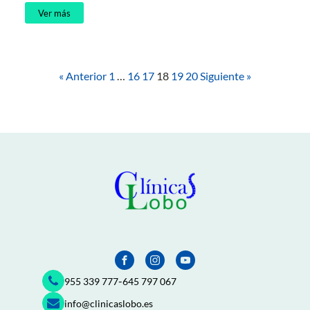
Ver más
« Anterior
1
…
16
17
18
19
20
Siguiente »
-
955 339 777
645 797 067
info@clinicaslobo.es