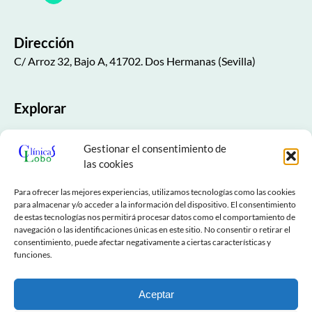
Dirección
C/ Arroz 32, Bajo A, 41702. Dos Hermanas (Sevilla)
Explorar
Inicio
Gestionar el consentimiento de
Nuestra Clínica
las cookies
Especialidades
Para ofrecer las mejores experiencias, utilizamos tecnologías como las cookies
para almacenar y/o acceder a la información del dispositivo. El consentimiento
de estas tecnologías nos permitirá procesar datos como el comportamiento de
NESA
navegación o las identificaciones únicas en este sitio. No consentir o retirar el
consentimiento, puede afectar negativamente a ciertas características y
Contactar
funciones.
Aviso Legal
Aceptar
Cookies