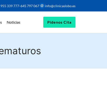
-
955 339 777
645 797 067
info@clinicaslobo.es
s
Noticias
Pídenos Cita
rematuros