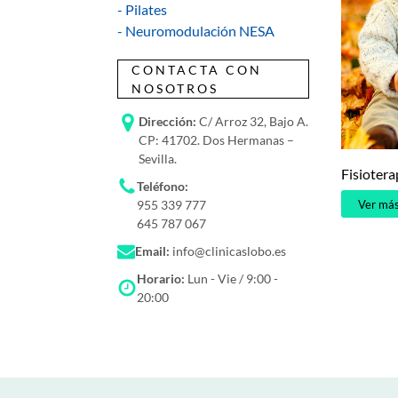
- Pilates
- Neuromodulación NESA
CONTACTA CON
NOSOTROS
Dirección:
C/ Arroz 32, Bajo A.
CP: 41702. Dos Hermanas –
Sevilla.
Fisiotera
Teléfono:
Ver má
955 339 777
645 787 067
Email:
info@clinicaslobo.es
Horario:
Lun - Vie / 9:00 -
20:00