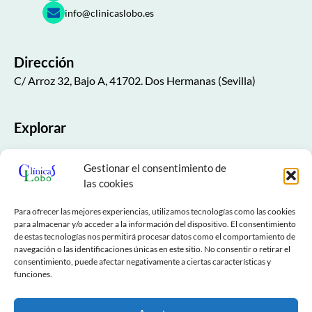
info@clinicaslobo.es
Dirección
C/ Arroz 32, Bajo A, 41702. Dos Hermanas (Sevilla)
Explorar
Inicio
Gestionar el consentimiento de
Nuestra Clínica
las cookies
Especialidades
Para ofrecer las mejores experiencias, utilizamos tecnologías como las cookies
para almacenar y/o acceder a la información del dispositivo. El consentimiento
de estas tecnologías nos permitirá procesar datos como el comportamiento de
NESA
navegación o las identificaciones únicas en este sitio. No consentir o retirar el
consentimiento, puede afectar negativamente a ciertas características y
Contactar
funciones.
Aviso Legal