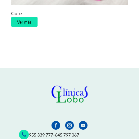
Core
Ver más
-
955 339 777
645 797 067