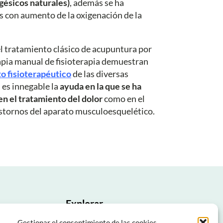
gésicos naturales)
, además se ha
s con aumento de la oxigenación de la
el tratamiento clásico de acupuntura por
apia manual de fisioterapia demuestran
o fisioterapéutico
de las diversas
 es innegable la
ayuda en la que se ha
en el tratamiento del dolor
como en el
astornos del aparato musculoesquelético.
Explorar
nas (Sevilla)
Inicio
Gestionar el consentimiento de las cookies