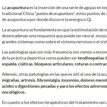
La
acupuntura
es la inserción de una serie de agujas en l
tradicional China “
puntos de acupuntura
”, estos puntos de
de acupuntura por donde discurre la energía o Qi.
La acupuntura se fundamenta en que la estimulación de 
desencadenan una respuesta que puede ser neural, muscula
grandes sistemas como sobre el sistema nervioso o el sis
Las patologías que con más frecuencia nos vamos a encon
de la práctica deportiva como pueden ser
tendinopatías
d
espalda
,
ciáticas
,
bloqueos articulares
,
roturas o contra
Además, otras patologías en las que es útil el uso de la 
migrañas, artrosis, fibromialgia, insomnio, dolores men
acidez o digestiones pesadas y para los efectos adverso
oncológicos.
En cuanto a los efectos terapéuticos del tratamiento co