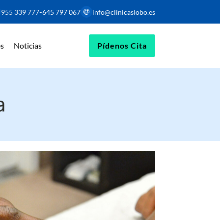
-
955 339 777
645 797 067
info@clinicaslobo.es
s
Noticias
Pídenos Cita
a