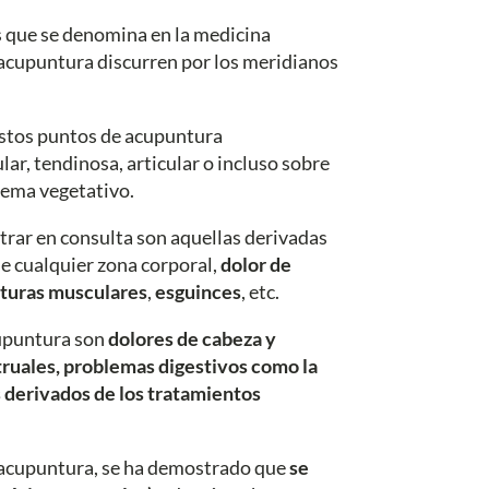
os que se denomina en la medicina
 acupuntura discurren por los meridianos
estos puntos de acupuntura
r, tendinosa, articular o incluso sobre
tema vegetativo.
trar en consulta son aquellas derivadas
e cualquier zona corporal,
dolor de
cturas musculares
,
esguinces
, etc.
acupuntura son
dolores de cabeza y
struales, problemas digestivos como la
s derivados de los tratamientos
n acupuntura, se ha demostrado que
se